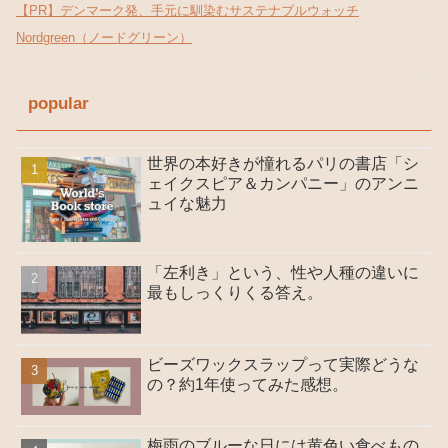
【PR】デンマーク発、手元に馴染むサステナブルウォッチ
Nordgreen（ノードグリーン）
popular
世界の本好きが憧れるパリの書店「シ
ェイクスピア＆カンパニー」のアンニ
ュイな魅力
「左利き」という、性や人種の違いに
最もしっくりくる答え。
ビーズワックスラップって実際どうな
の？約1年使ってみた感想。
梅雨のブルーな日には黄色い食べもの