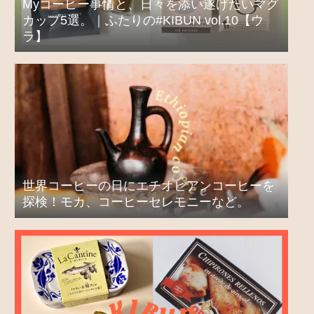
Myコーヒー事情と、日々を添い遂げたいマグ
カップ5選。｜ふたりの#KIBUN vol.10【ウ
ラ】
世界コーヒーの日にエチオピアンコーヒーを
探検！モカ、コーヒーセレモニーなど。