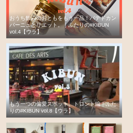
おうち飲みのおともをもう一品！パテドカン
パーニュとリエット。｜ふたりの#KIBUN
vol.4【ウラ】
もう一つの偏愛スポット。トロント編｜ふた
りの#KIBUN vol.8【ウラ】