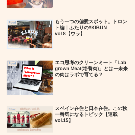
もう一つの偏愛スポット。トロン
Food
ト編｜ふたりの#KIBUN
vol.8【ウラ】
エコ思考のクリーンミート「Lab-
Food
grown Meat(培養肉)」とはー未来
の肉はラボで育てる？
スペイン在住と日本在住。この秋
Film
一番気になるトピック【連載
vol.15】