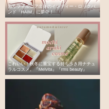
カリフォルニア出身のインディー・ロックバ
ンド「HAIM」に夢中！
これいい！秋冬に重宝する持ち歩き用ナチュ
ラルコスメ。『Melvita』『rms beauty』