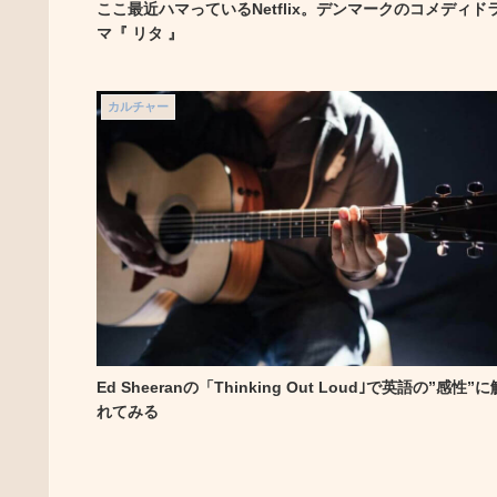
ここ最近ハマっているNetflix。デンマークのコメディド
マ『 リタ 』
カルチャー
Ed Sheeranの「Thinking Out Loud｣で英語の”感性”に
れてみる