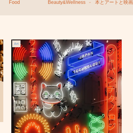
Food
Beauty&Wellness
本とアートと映画
Art
」