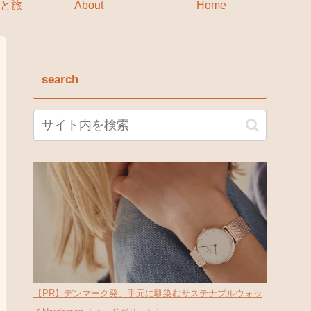
と旅
About
Home
search
【PR】デンマーク発、手元に馴染むサステナブルウォッ