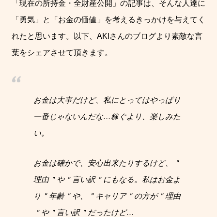
「現在の所持金・全財産公開」の記事は、そんな人達に
「勇気」と「お金の価値」を考えるきっかけを与えてく
れたと思います。以下、
AKI
さんのブログより素敵な言
葉をシェアさせて頂きます。
お金は大事だけど、私にとってはやっぱり
一番じゃないんだな
…
稼ぐより、楽しみた
い。
お金は確かで、安心出来たりするけど、＂
理由＂や＂言い訳＂にもなる。私はお金よ
り＂年齢＂や、＂キャリア＂の方が＂理由
＂や＂言い訳＂だったけど
…