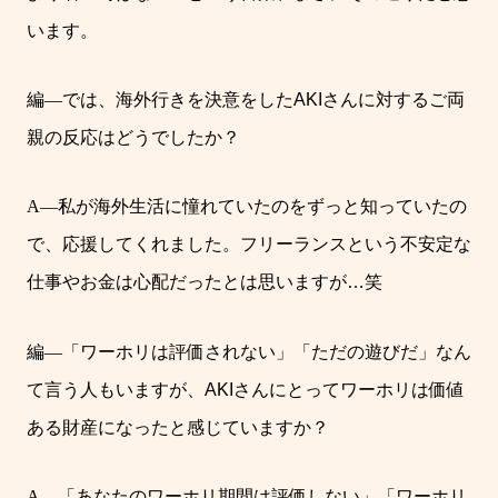
います。
編
―
では、海外行きを決意をした
AKI
さんに対するご両
親の反応はどうでしたか？
A―
私が海外生活に憧れていたのをずっと知っていたの
で、応援してくれました。
フリーランスという不安定な
仕事やお金は心配だったとは思いますが
…
笑
編
―
「ワーホリは評価されない」「ただの遊びだ」なん
て言う人もいますが、
AKI
さんにとってワーホリは価値
ある財産になったと感じていますか？
A―
「あなたのワーホリ期間は評価しない」「ワーホリ