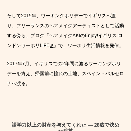
そして
2015
年、ワーキングホリデーでイギリスへ渡
り、フリーランスのヘアメイクアーティストとして活動
する傍ら、ブログ「ヘアメイク
AKI
の
Enjoy!
イギリス
ロ
ンドンワーホリ
LIFE
⇗
」で、ワーホリ生活情報を発信。
2017
年
7
月、イギリスでの
2
年間に渡るワーキングホリ
デーを終え、帰国前に憧れの土地、スペイン・バルセロ
ナへ渡る。
語学力以上の財産を与えてくれた ― 28歳で決め
た渡英