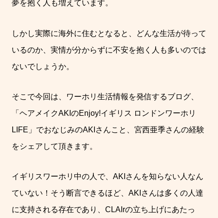
夢を抱く人も増えています。
しかし実際に海外に住むとなると、どんな生活が待って
いるのか、実情が分からずに不安を抱く人も多いのでは
ないでしょうか。
そこで今回は、ワーホリ生活情報を発信するブログ、
「ヘアメイク
AKI
の
Enjoy!
イギリス
ロンドンワーホリ
LIFE
」でおなじみの
AKI
さんこと、宮西亜季さんの経験
をシェアして頂きます。
イギリスワーホリ中の人で、
AKI
さんを知らない人なん
ていない！そう断言できるほど、
AKI
さんは多くの人達
に支持される存在であり、
CLAIr
の立ち上げにあたっ