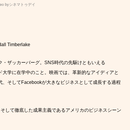
eo by
シネマトゥデイ
dall Timberlake
ク・
ザッカーバーグ。
SNS
時代の先駆けともいえる
ド大学に在学中のこと。映画では、
革新的なアイディアと
代、
そして
Facebook
が大きなビジネスとして成長する過程
、
そして徹底した成果主義であるアメリカのビジネスシーン