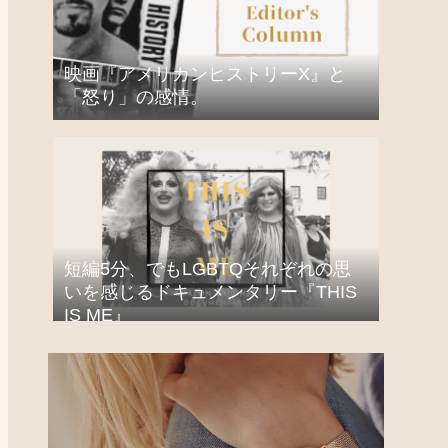
映画『アメリカンヒストリーX』と
「怒り」の感情。
短編5分、でもLGBTQそれぞれの思
いを感じるドキュメンタリー『THIS
IS ME』