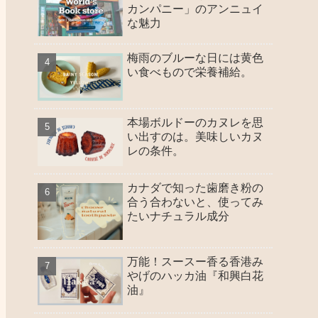
カンパニー」のアンニュイ
な魅力
梅雨のブルーな日には黄色
い食べもので栄養補給。
本場ボルドーのカヌレを思
い出すのは。美味しいカヌ
レの条件。
カナダで知った歯磨き粉の
合う合わないと、使ってみ
たいナチュラル成分
万能！スースー香る香港み
やげのハッカ油『和興白花
油』