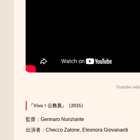
Youtube vide
「Viva！公務員」（2015）
監督：
Gennaro Nunziante
出演者：
Checco Zalone, Eleonora Giovanardi