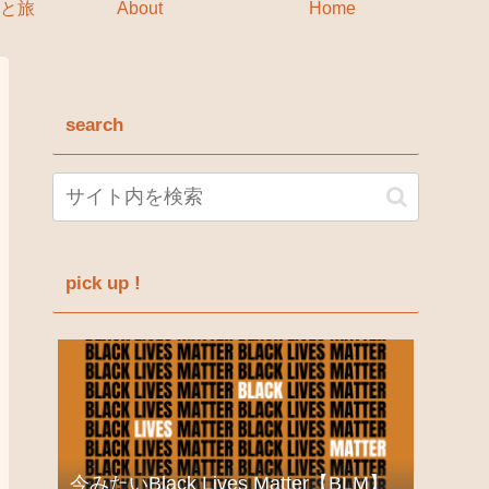
と旅
About
Home
search
pick up !
今みたいBlack Lives Matter【BLM】