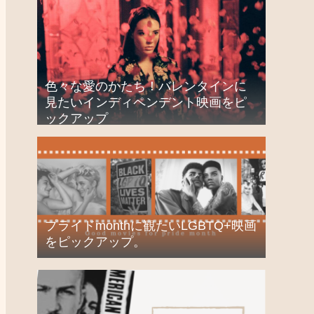
色々な愛のかたち！バレンタインに
見たいインディペンデント映画をピ
ックアップ
プライドmonthに観たいLGBTQ+映画
をピックアップ。