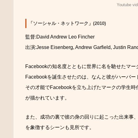
Youtube vid
「ソーシャル・ネットワーク」(2010)
監督
:David Andrew Leo Fincher
出演
:Jesse Eisenberg, Andrew Garfield, Justin Ran
Facebook
の知名度とともに世界に名を馳せたマー
Facebook
を誕生させたのは
、なんと彼がハーバー
その才能で
Facebook
を立ち上げたマ
ークの学生時
が描
かれています。
また、成功の裏で彼の身の回りに起こった出来事
を象徴す
るシーンも見所です。