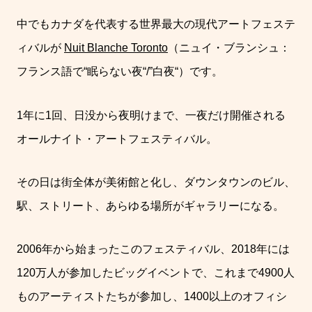
中でもカナダを代表する世界最大の現代アートフェステ
ィバルが
Nuit Blanche Toronto
（ニュイ・ブランシュ：
フランス語で
“
眠らない夜
“/”
白夜
“
）です。
1
年に
1
回、日没から夜明けまで、一夜だけ開催される
オールナイト・アートフェスティバル。
その日は街全体が美術館と化し、ダウンタウンのビル、
駅、ストリート、あらゆる場所がギャラリーになる。
2006
年から始まったこのフェスティバル、
2018
年には
120
万人が参加したビッグイベントで、これまで
4900
人
ものアーティストたちが参加し、
1400
以上のオフィシ