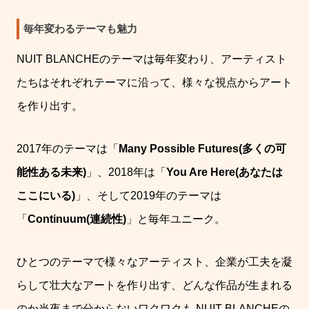
毎年変わるテーマも魅力
NUIT BLANCHE
のテーマは毎年変わり、アーティスト
たちはそれぞれテーマに沿って、様々な視点からアート
を作り出す。
2017
年のテーマは「
Many Possible Futures(
多くの可
能性ある未来
)
」、
2018
年は「
You Are Here(
あなたは
ここにいる
)
」、そして
2019
年のテーマは
「
Continuum(
連続性
)
」と毎年ユニーク。
ひとつのテーマで様々なアーティスト、企業が工夫を凝
らして壮大なアートを作り出す、どんな作品が生まれる
のか当夜まで分からないワクワクも
NUIT BLANCHE
の