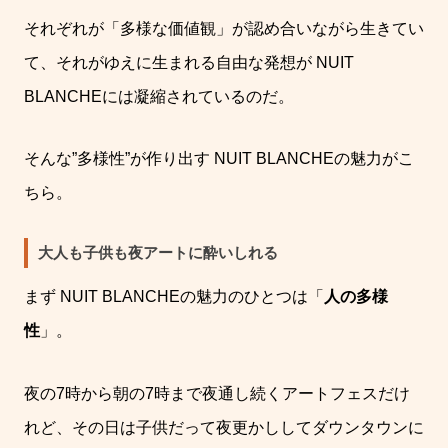
それぞれが「多様な価値観」が認め合いながら生きてい
て、それがゆえに生まれる自由な発想が
NUIT
BLANCHE
には凝縮されているのだ。
そんな
”
多様性
”
が作り出す
NUIT BLANCHE
の魅力がこ
ちら。
大人も子供も夜アートに酔いしれる
まず
NUIT BLANCHE
の魅力のひとつは「
人の多様
性
」。
夜の
7
時から朝の
7
時まで夜通し続くアートフェスだけ
れど、その日は子供だって夜更かししてダウンタウンに