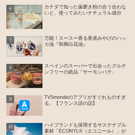
カナダで知った歯磨き粉の合う合わな
いと、使ってみたいナチュラル成分
万能！スースー香る香港みやげのハッ
カ油『和興白花油』
スペインのスーパーで出会ったグルテ
ンフリーの絶品「サーモンパテ」
TV5mondeのアプリがすぐれものすぎ
る。【フランス語の話】
ハイブランドも採用するサステナブル
素材「ECONYL®（エコニール）」が