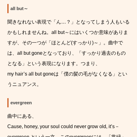
all but～
聞きなれない表現で「ん
…
？」となってしまう人もいる
かもしれませんね。
all but
～にはいくつか意味がありま
すが、その一つが「ほとんど
(
すっかり
)
～」。曲中で
は、
all but gone
となっており、「すっかり過去のもの
となる」という表現になります。つまり、
my hair’s all but gone
は「僕の髪の毛がなくなる」とい
うニュアンス。
evergreen
曲中にある、
Cause, honey, your soul could never grow old, it’s
－
evergreen.
という一文。この
evergreen
には、「常緑」