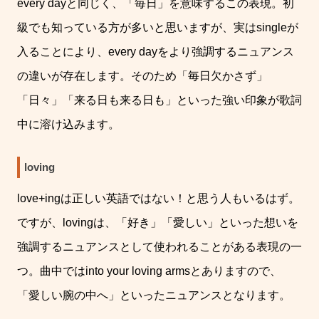
every day
と同じく、「毎日」を意味するこの表現。初
級でも知っている方が多いと思いますが、実は
single
が
入ることにより、
every day
をより強調するニュアンス
の違いが存在します。そのため「毎日欠かさず」
「日々」「来る日も来る日も」といった強い印象が歌詞
中に溶け込みます。
loving
love+ing
は正しい英語ではない！と思う人もいるはず。
ですが、
loving
は、「好き」「愛しい」といった想いを
強調するニュアンスとして使われることがある表現の一
つ。曲中では
into your loving arms
とありますので、
「愛しい腕の中へ」といったニュアンスとなります。