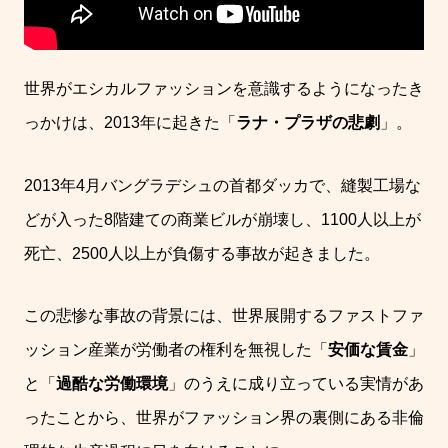
世界がエシカルファッションを意識するようになったき
っかけは、
2013
年に起きた「
ラナ・プラザの悲劇
」。
2013
年
4
月バングラデシュの首都ダッカで、縫製工場な
どが入った
8
階建ての商業ビルが崩壊し、
1100
人以上が
死亡、
2500
人以上が負傷する事故が起きました。
この悲惨な事故の背景には、
世界展開するファストファ
ッション産業が労働者の権利を無視した「
安価な賃金
」
と「
過酷な労働環境
」のうえに成り立っている実情
があ
ったことから
、世界が
ファッション界の裏側にある非倫