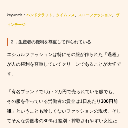
keywords：
ハンドクラフト
、
タイムレス
、
スローファッション
、
ヴ
ィンテージ
２．生産者の権利を尊重して作られている
エシカルファッションは特にその服が作られた「過程」
が人の権利を尊重していてクリーンであることが大切で
す。
「有名ブランドで
1
万～
2
万円で売られている服でも、
その服を作っている労働者の賃金は
1
日あたり
300
円前
後
」ということも珍しくないファッションの現状。そし
てそんな労働者の
80
％は差別・搾取されやすい女性た