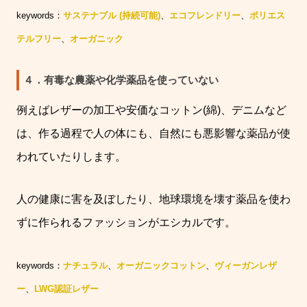
keywords：
サステナブル
(
持続可能
)
、
エコフレンドリー
、
ポリエス
テルフリー
、
オーガニック
４．有毒な農薬や化学薬品を使っていない
例えばレザーの加工や安価なコットン
(
綿
)
、デニムなど
は、作る過程で人の体にも、自然にも悪影響な薬品が使
われていたりします。
人の健康に害を及ぼしたり、地球環境を壊す薬品を使わ
ずに作られるファッションがエシカルです。
keywords：
ナチュラル
、
オーガニックコットン
、
ヴィーガンレザ
ー
、
LWG
認証レザー