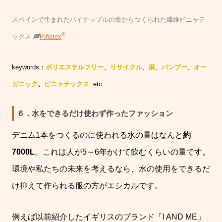
スペインで生まれたパイナップルの葉からつくられた繊維ピニャテ
®
ックス
Piñatex
keywords：
ポリエステルフリー
、
リサイクル
、
麻
、
バンブー
、
オー
ガニック
、
ピニャテックス
etc…
６．水をできるだけ使わず作ったファッション
デニム
1
本をつくるのに使われる水の量はなんと
約
7000L
。これは人が
5
～
6
年かけて飲むくらいの量です。
環境や私たちの未来を考えるなら、水の使用をできるだ
け抑えて作られる服の方がエシカルです。
例えば以前紹介したイギリスのブランド「
I AND ME
」