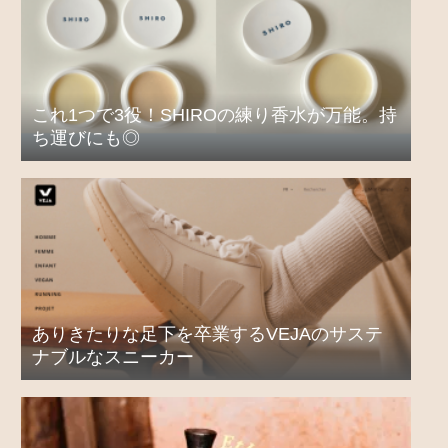
これ1つで3役！SHIROの練り香水が万能。持
ち運びにも◎
ありきたりな足下を卒業するVEJAのサステ
ナブルなスニーカー