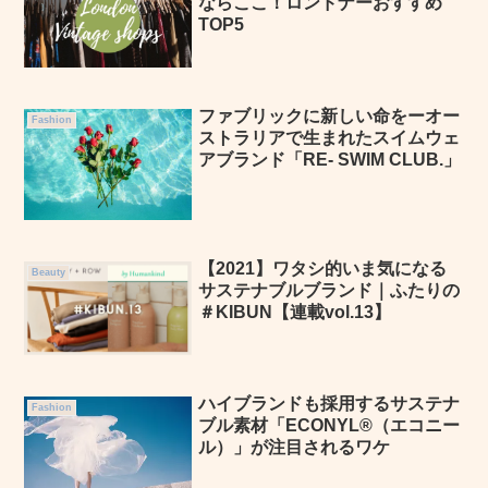
ならここ！ロンドナーおすすめ
TOP5
ファブリックに新しい命をーオー
Fashion
ストラリアで生まれたスイムウェ
アブランド「RE- SWIM CLUB.」
【2021】ワタシ的いま気になる
Beauty
サステナブルブランド｜ふたりの
＃KIBUN【連載vol.13】
ハイブランドも採用するサステナ
Fashion
ブル素材「ECONYL®（エコニー
ル）」が注目されるワケ