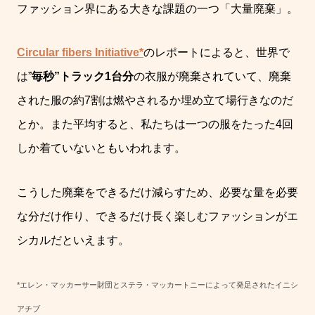
ファッション界にある大きな課題の一つ「大量廃棄」。
Circular fibers Initiative*
のレポートによると、世界で
は
”
毎秒
”
トラック
1
台分
の衣服が廃棄されていて、廃棄
された服の約
7
割は燃やされるか埋め立て場行きなのだ
とか。
また平均すると、私たちは一つの服をたった
4
回
しか着ていないともい
われます。
こうした廃棄をできるだけ減らすため、必要な量を必要
な分だけ作り、できるだけ長く楽しむファッションがエ
シカルだといえます。
*
エレン・マッカーサー財団とステラ・マッカートニーによって発足されたイニシ
アチブ