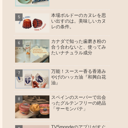
本場ボルドーのカヌレを思
い出すのは。美味しいカヌ
レの条件。
カナダで知った歯磨き粉の
合う合わないと、使ってみ
たいナチュラル成分
万能！スースー香る香港み
やげのハッカ油『和興白花
油』
スペインのスーパーで出会
ったグルテンフリーの絶品
「サーモンパテ」
TV5mondeのアプリがすぐ