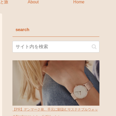
と旅
About
Home
search
【PR】デンマーク発、手元に馴染むサステナブルウォッ