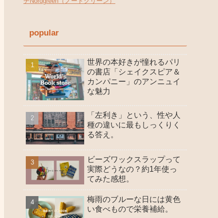
チNordgreen（ノードグリーン）
popular
世界の本好きが憧れるパリ
の書店「シェイクスピア＆
カンパニー」のアンニュイ
な魅力
「左利き」という、性や人
種の違いに最もしっくりく
る答え。
ビーズワックスラップって
実際どうなの？約1年使っ
てみた感想。
梅雨のブルーな日には黄色
い食べもので栄養補給。