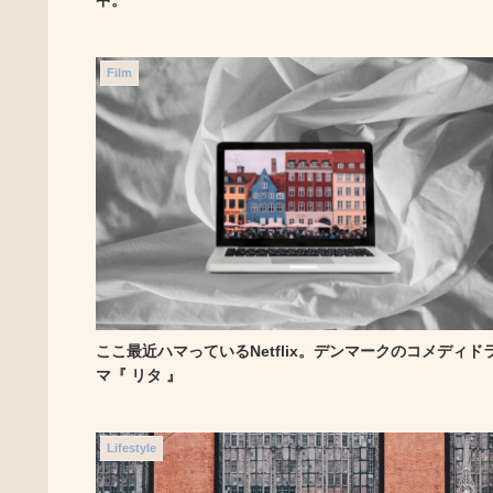
Film
ここ最近ハマっているNetflix。デンマークのコメディド
マ『 リタ 』
Lifestyle