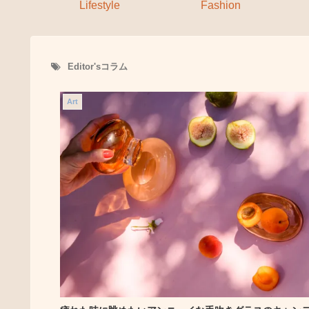
Lifestyle
Fashion
Editor'sコラム
Art