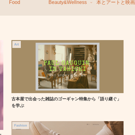
Food
Beauty&Wellness
本とアートと映画
Art
古本屋で出会った雑誌のゴーギャン特集から「語り継ぐ」
を学ぶ
Fashion