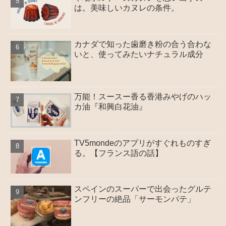
は。美味しいカヌレの条件。
カナダで知った歯磨き粉の合う合わな
いと、使ってみたいナチュラル成分
万能！スースー香る香港みやげのハッ
カ油『和興白花油』
TV5mondeのアプリがすぐれものすぎ
る。【フランス語の話】
スペインのスーパーで出会ったグルテ
ンフリーの絶品「サーモンパテ」