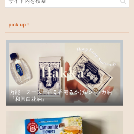
pick up !
万能！スースー香る香港みやげのハッカ油
『和興白花油』