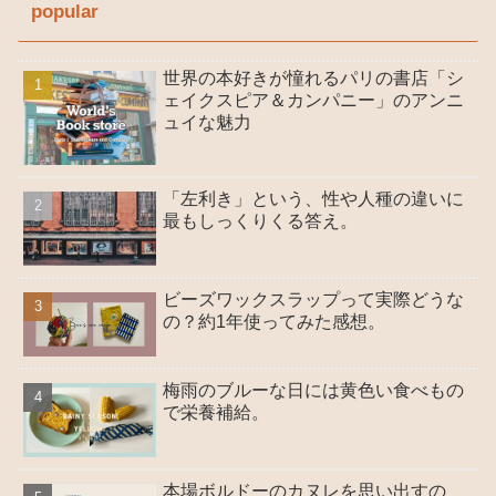
popular
世界の本好きが憧れるパリの書店「シ
ェイクスピア＆カンパニー」のアンニ
ュイな魅力
「左利き」という、性や人種の違いに
最もしっくりくる答え。
ビーズワックスラップって実際どうな
の？約1年使ってみた感想。
梅雨のブルーな日には黄色い食べもの
で栄養補給。
本場ボルドーのカヌレを思い出すの