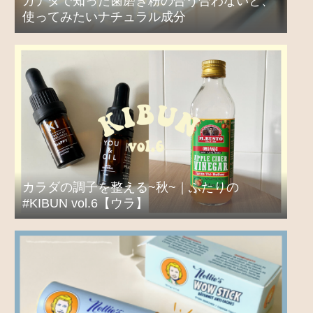
カナダで知った歯磨き粉の合う合わないと、
使ってみたいナチュラル成分
カラダの調子を整える~秋~｜ふたりの
#KIBUN vol.6【ウラ】