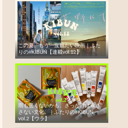
この夏、もう一度観たい映画｜ふた
りの#KIBUN【連載vol.12】
雨も悪くないかも、きっかけは傘さ
さない文化。｜ふたりの#KIBUN
vol.2【ウラ】