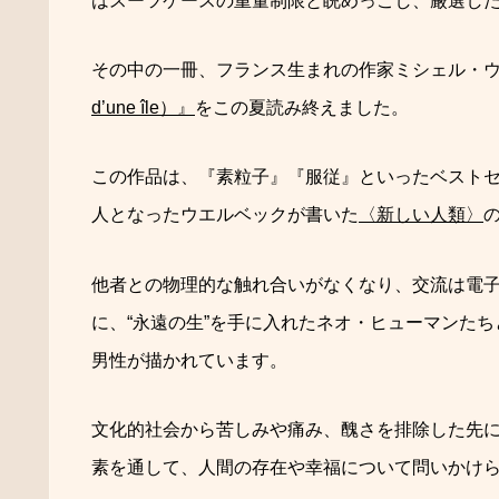
はスーツケースの重量制限と睨めっこし、厳選した 
その中の一冊、フランス生まれの作家ミシェル・
d’une île）』
をこの夏読み終えました。
この作品は、『素粒子』『服従』といったベスト
人となったウエルベックが書いた
〈新しい人類〉
他者との物理的な触れ合いがなくなり、交流は電
に、“永遠の生”を手に入れたネオ・ヒューマンた
男性が描かれています。
文化的社会から苦しみや痛み、醜さを排除した先
素を通して、人間の存在や幸福について問いかけ