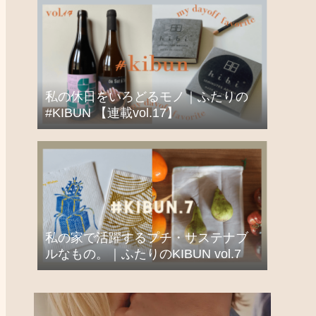
私の休日をいろどるモノ｜ふたりの
#KIBUN 【連載vol.17】
私の家で活躍するプチ・サステナブ
ルなもの。｜ふたりのKIBUN vol.7