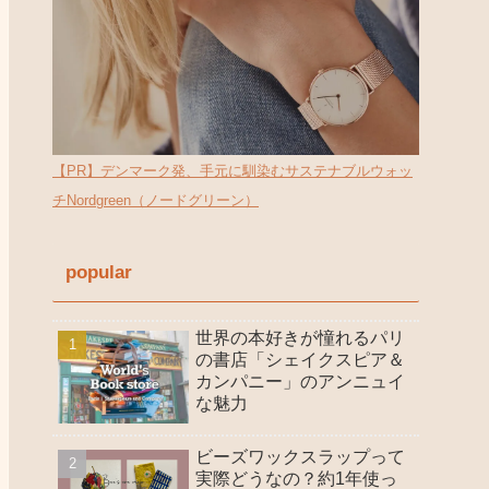
【PR】デンマーク発、手元に馴染むサステナブルウォッ
チNordgreen（ノードグリーン）
popular
世界の本好きが憧れるパリ
の書店「シェイクスピア＆
カンパニー」のアンニュイ
な魅力
ビーズワックスラップって
実際どうなの？約1年使っ