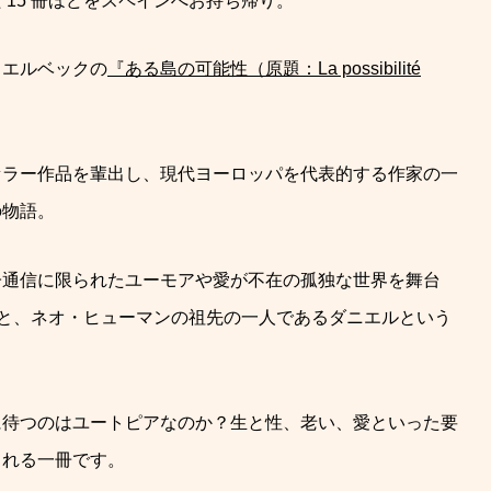
15 冊ほどをスペインへお持ち帰り。
ウエルベックの
『ある島の可能性（原題：La possibilité
セラー作品を輩出し、現代ヨーロッパを代表的する作家の一
の物語。
子通信に限られたユーモアや愛が不在の孤独な世界を舞台
ちと、ネオ・ヒューマンの祖先の一人であるダニエルという
に待つのはユートピアなのか？生と性、老
い、愛といった要
られる一冊です。