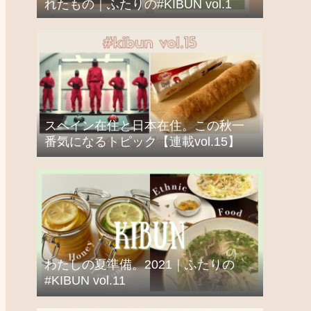
れたもの｜ふたりの#KIBUN vol.1
スペイン在住と日本在住。この秋一
番気になるトピック【連載vol.15】
わたしの夏準備。2021｜ふたりの
#KIBUN vol.11