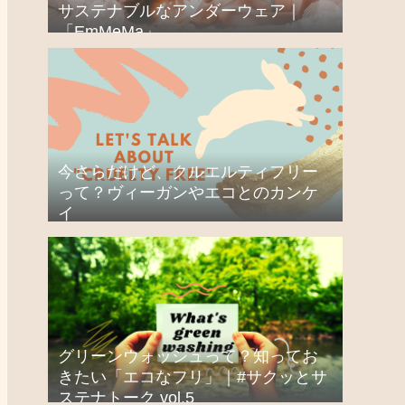
サステナブルなアンダーウェア｜
「EmMeMa」
今さらだけど、クルエルティフリー
って？ヴィーガンやエコとのカンケ
イ
グリーンウォッシュって？知ってお
きたい「エコなフリ」｜#サクッとサ
ステナトーク vol.5