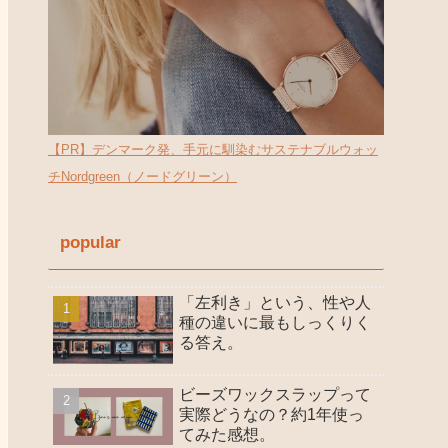
【PR】デンマーク発、手元に馴染むサステナブルウォッ
チNordgreen（ノードグリーン）
popular
「左利き」という、性や人
種の違いに最もしっくりく
る答え。
ビーズワックスラップって
実際どうなの？約1年使っ
てみた感想。