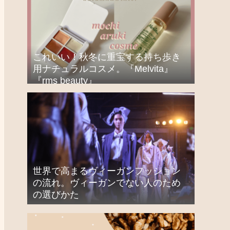
これいい！秋冬に重宝する持ち歩き
用ナチュラルコスメ。『Melvita』
『rms beauty』
世界で高まるヴィーガンフッション
の流れ。ヴィーガンでない人のため
の選びかた