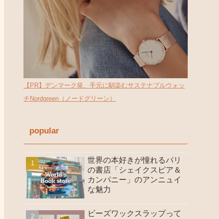
【PR】デンマーク発、手元に馴染むサステナブルウォッ
チNordgreen（ノードグリーン）
popular
世界の本好きが憧れるパリ
の書店「シェイクスピア＆
カンパニー」のアンニュイ
な魅力
ビーズワックスラップって