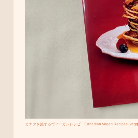
カナダを旅するヴィーガンレシピ Canadian Vegan Recipes (veggy 